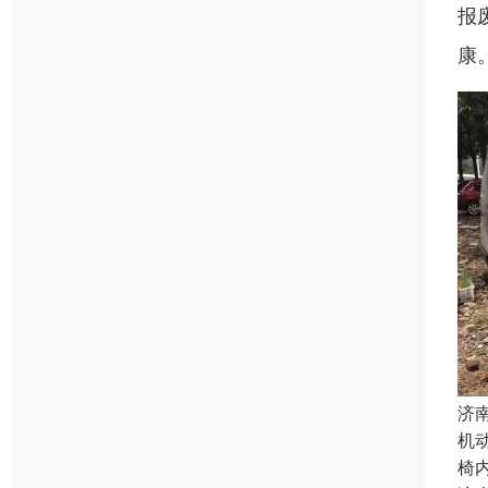
报
康
济
机
椅