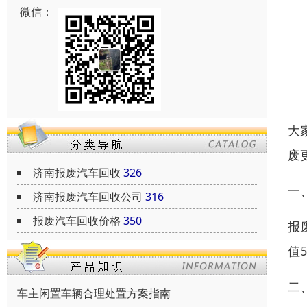
微信：
大
废
济南报废汽车回收
326
一
济南报废汽车回收公司
316
报废汽车回收价格
350
报
值
二
车主闲置车辆合理处置方案指南