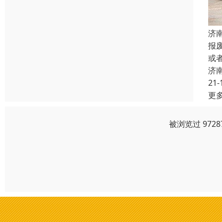
济
报
或
济
21-
更
被浏览过 972