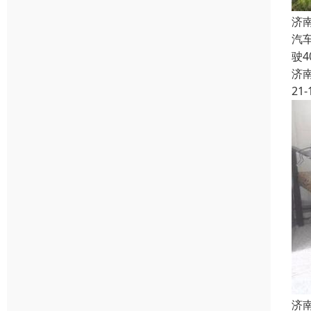
济
汽
驶
济
21-
济