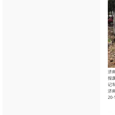
济
报
记
济
20-