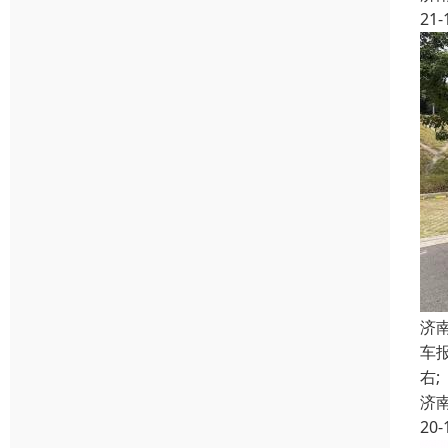
21-
济
车
右
济
20-