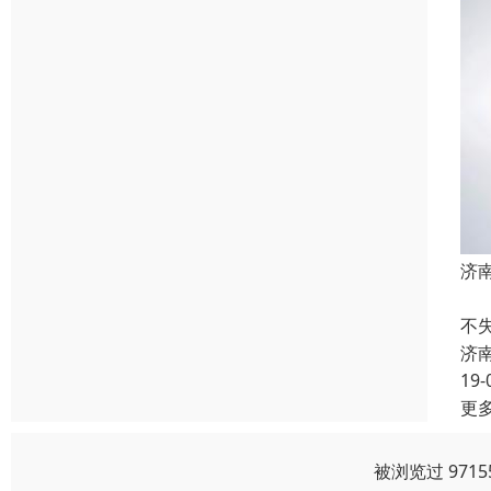
济
价
不
济
19-
更
被浏览过 971