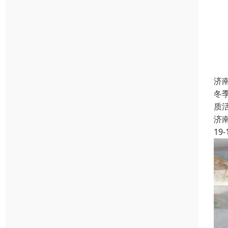
济
冬
质
济
19-