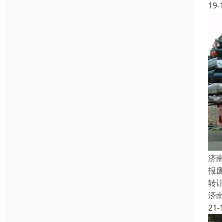
19-
济
报
转
济
21-