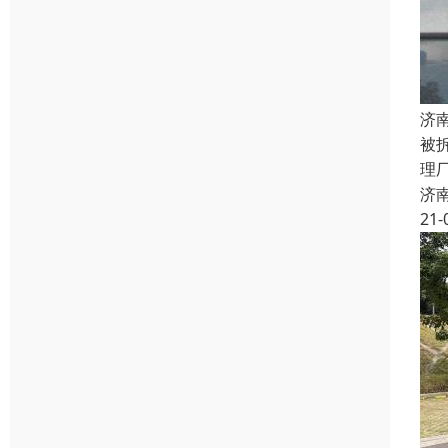
济
被
理
济
21-