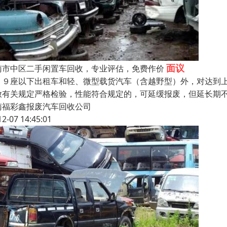
面议
南市中区二手闲置车回收，专业评估，免费作价
１９座以下出租车和轻、微型载货汽车（含越野型）外，对达到
放有关规定严格检验，性能符合规定的，可延缓报废，但延长期
南福彩鑫报废汽车回收公司
12-07 14:45:01