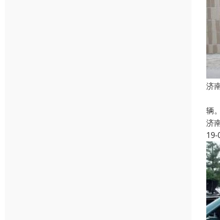
济
二
辆。
济
19-