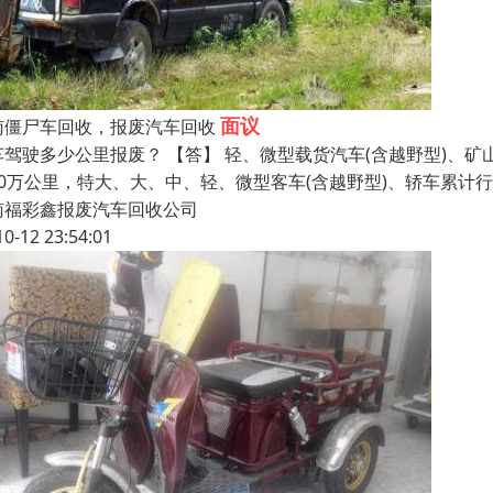
面议
南僵尸车回收，报废汽车回收
车驾驶多少公里报废？ 【答】 轻、微型载货汽车(含越野型)、矿
40万公里，特大、大、中、轻、微型客车(含越野型)、轿车累计行
南福彩鑫报废汽车回收公司
10-12 23:54:01