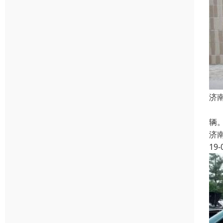
济
二
辆。
济
19-