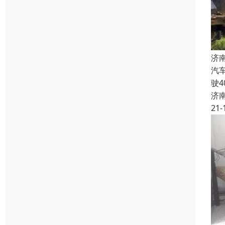
济
汽
驶
济
21-