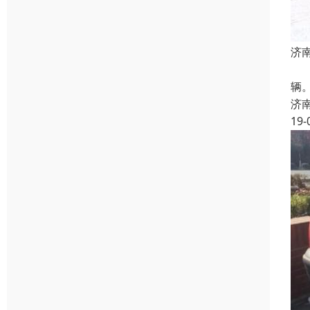
济
二
辆。
济
19-