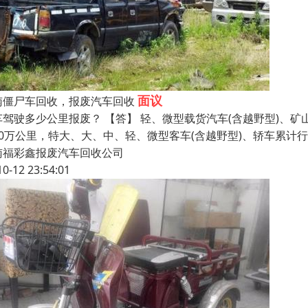
面议
南僵尸车回收，报废汽车回收
车驾驶多少公里报废？ 【答】 轻、微型载货汽车(含越野型)、矿
40万公里，特大、大、中、轻、微型客车(含越野型)、轿车累计行
南福彩鑫报废汽车回收公司
10-12 23:54:01