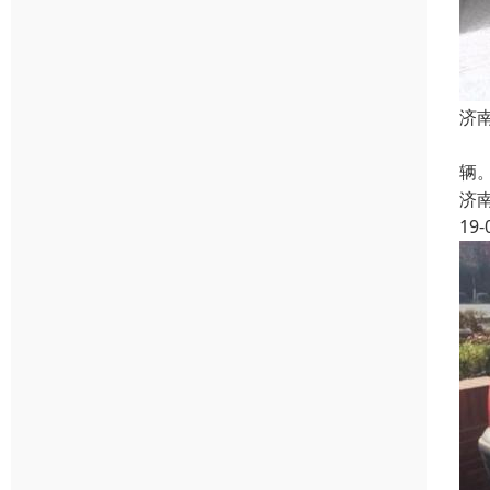
济
二
辆。
济
19-