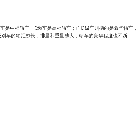
B级车是中档轿车；C级车是高档轿车；而D级车则指的是豪华轿车
级别车的轴距越长，排量和重量越大，轿车的豪华程度也不断