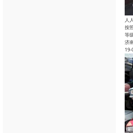
人
按
等
济
19-