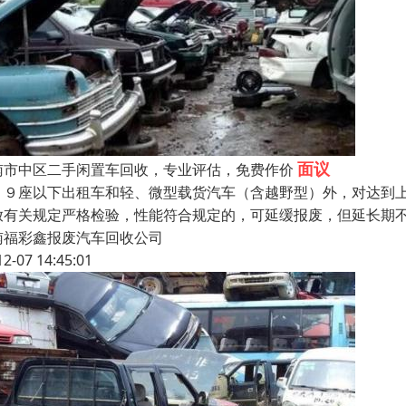
面议
南市中区二手闲置车回收，专业评估，免费作价
１９座以下出租车和轻、微型载货汽车（含越野型）外，对达到
放有关规定严格检验，性能符合规定的，可延缓报废，但延长期
南福彩鑫报废汽车回收公司
12-07 14:45:01