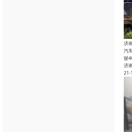
济
汽
驶
济
21-