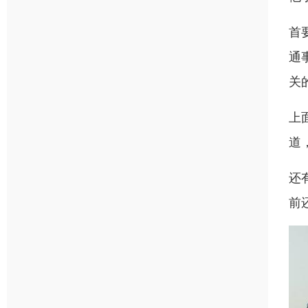
首
通
关
上
道
还
前