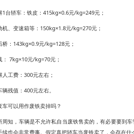
1台轿车：铁皮：415kg×0.6元/kg=249元；
机、变速箱等：150kg×1.8元/kg=270元；
桥：143kg×0.9元/kg=128元；
： 7kg×10元/kg=70元；
解人工费：300元左右；
车辆残值：400元左右。
废车可以用作废铁卖掉吗？
所周知，车辆是不允许私自当废铁售卖的，有必要要到车
手续也会非常费事。假定真把轿车当废铁卖了，会存在什