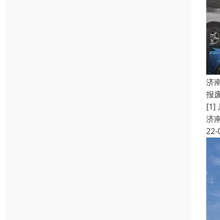
济
报
[
济
22-