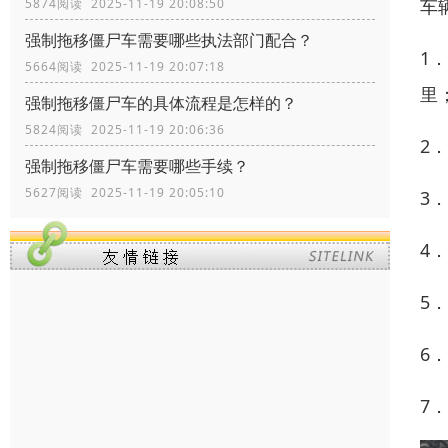
车
5874阅读 2025-11-19 20:08:50
强制拖移僵尸车需要哪些执法部门配合？
1
5664阅读 2025-11-19 20:07:18
里
强制拖移僵尸车的具体流程是怎样的？
5824阅读 2025-11-19 20:06:36
2
强制拖移僵尸车需要哪些手续？
5627阅读 2025-11-19 20:05:10
3
4
5
6
7