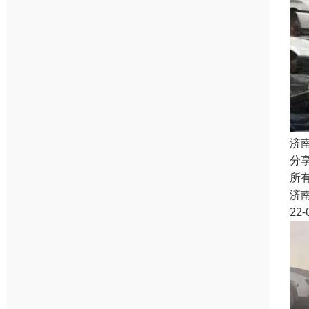
济
分
所
济
22-