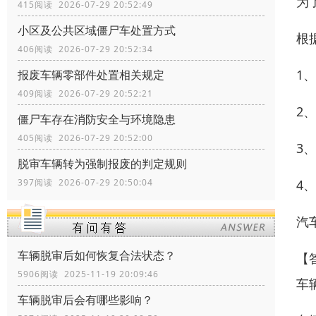
为
415阅读 2026-07-29 20:52:49
小区及公共区域僵尸车处置方式
根
406阅读 2026-07-29 20:52:34
1
报废车辆零部件处置相关规定
409阅读 2026-07-29 20:52:21
2
僵尸车存在消防安全与环境隐患
405阅读 2026-07-29 20:52:00
3
脱审车辆转为强制报废的判定规则
4
397阅读 2026-07-29 20:50:04
汽
车辆脱审后如何恢复合法状态？
【
5906阅读 2025-11-19 20:09:46
车
车辆脱审后会有哪些影响？