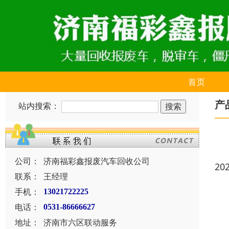
首页
产
站内搜索：
公司：
济南福彩鑫报废汽车回收公司
20
联系：
王经理
手机：
13021722225
电话：
0531-86666627
地址：
济南市六区联动服务