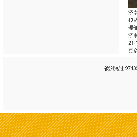
济
拟
理
济
21-
更
被浏览过 974