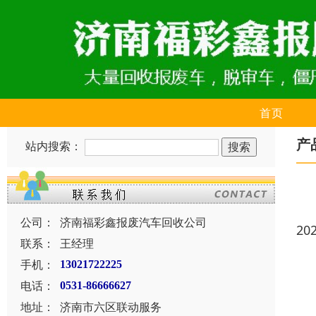
首页
产
站内搜索：
公司：
济南福彩鑫报废汽车回收公司
20
联系：
王经理
手机：
13021722225
电话：
0531-86666627
地址：
济南市六区联动服务