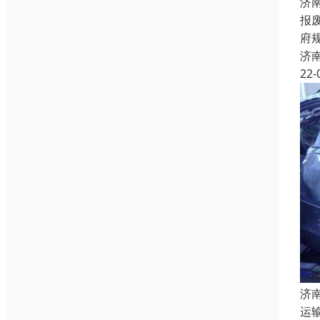
济
报
府
济
22-
济
运