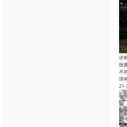
济
报
不
济
21-