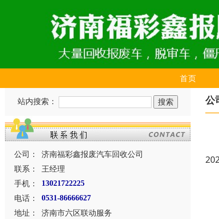
首页
公
站内搜索：
公司：
济南福彩鑫报废汽车回收公司
20
联系：
王经理
手机：
13021722225
电话：
0531-86666627
地址：
济南市六区联动服务