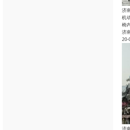
济
机
椅
济
20-
济