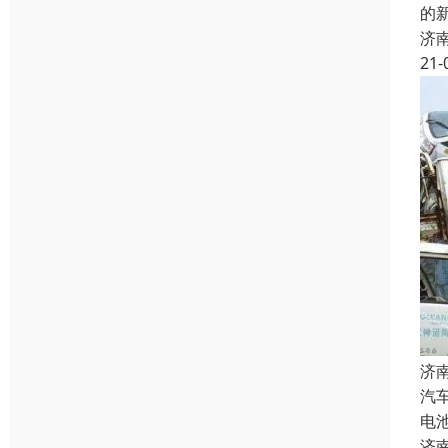
的
济
21-
济
汽
电
济