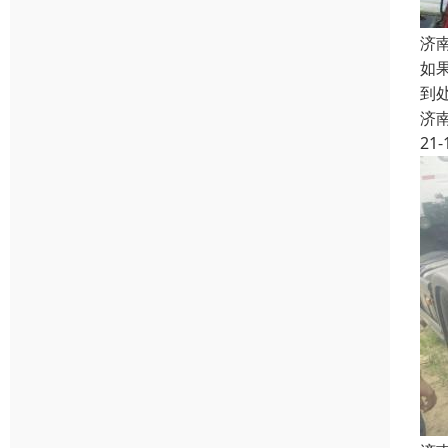
济
如
到
济
21-