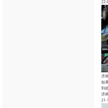
22-
济
如
到
济
21-