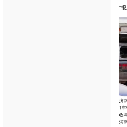
"
济
1
收
济