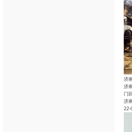
济
济
门
济
22-