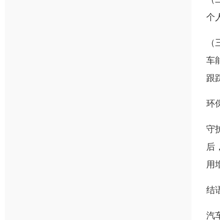
个
（
车
跟
环
守
后
用
结
汽