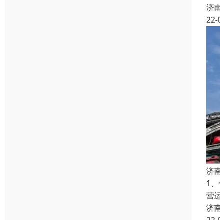
济
22-
济
1
营
济