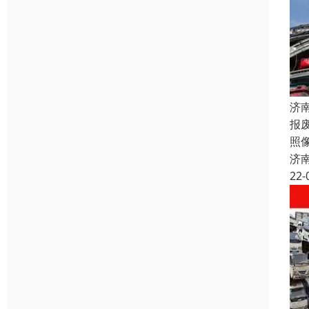
济
报
照
济
22-