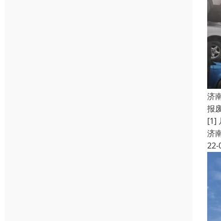
济
报
[
济
22-