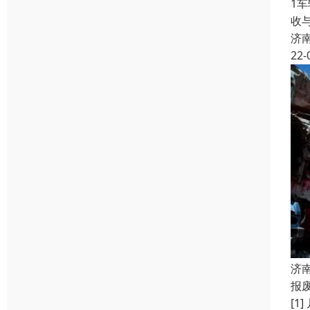
1
收
济
22-
济
报
[