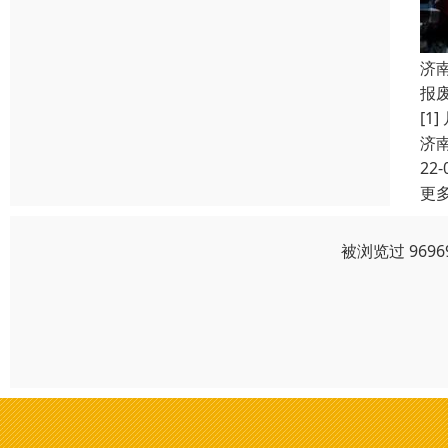
济
报
[
济
22-
更
被浏览过 969