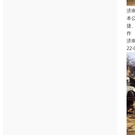
济
本
捷
作
济
22-