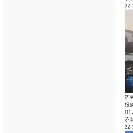
22-
济
报
[
济
22-