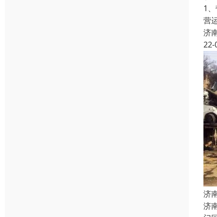
1
营
济
22-
济
济