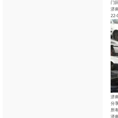
门
济
22-
济
分
所
济