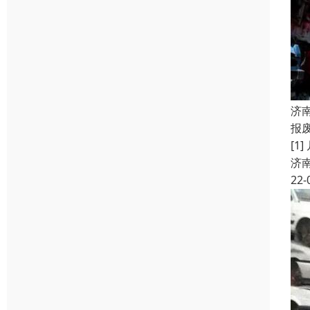
济
报
[
济
22-