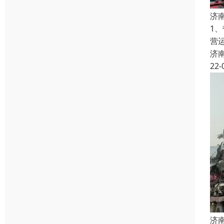
济
1
营
济
22-
济