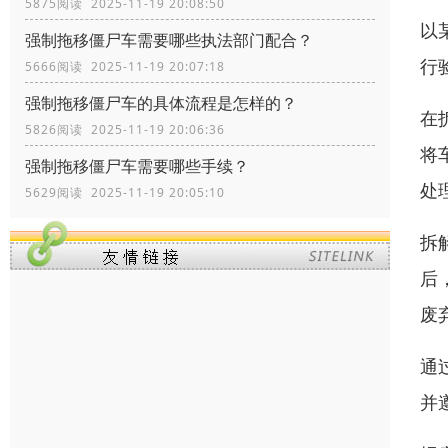
5875阅读 2025-11-19 20:08:50
以
强制拖移僵尸车需要哪些执法部门配合？
行
5666阅读 2025-11-19 20:07:18
强制拖移僵尸车的具体流程是怎样的？
在
5826阅读 2025-11-19 20:06:36
将
强制拖移僵尸车需要哪些手续？
处
5629阅读 2025-11-19 20:05:10
拆
后
废
通
并