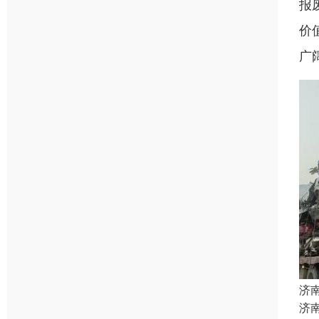
报
价
广
济
济