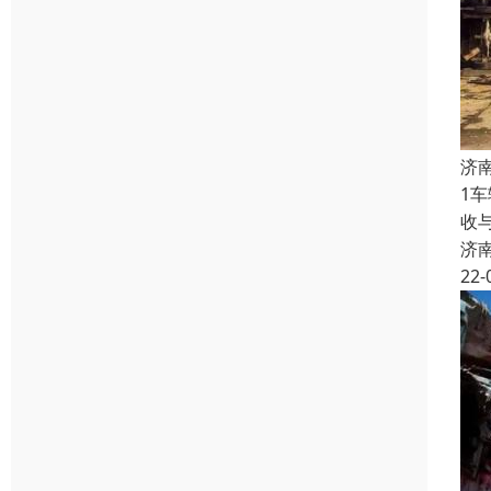
济
1
收
济
22-