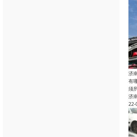
济
有
须
济
22-