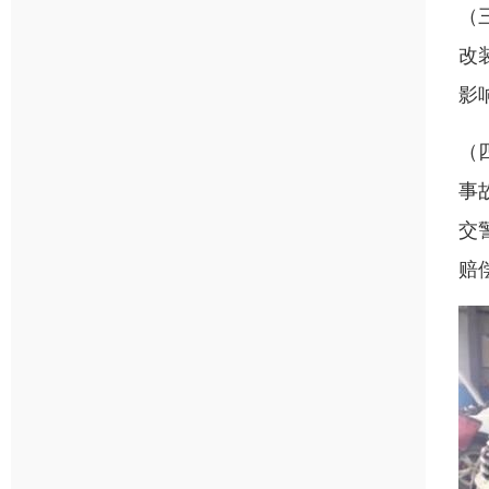
（
改
影
（
事
交
赔