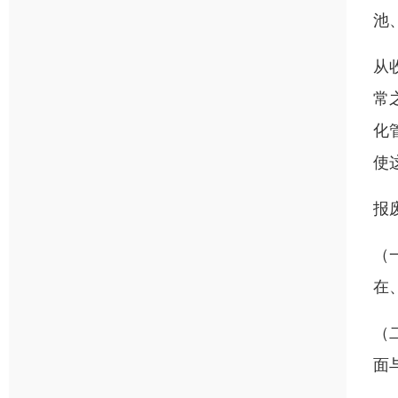
池
从
常
化
使
报
（
在
（
面