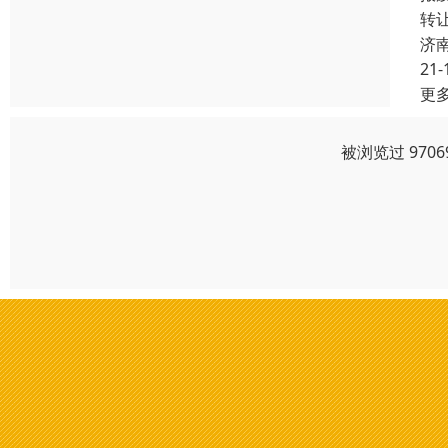
转
济
21-
更
被浏览过 970