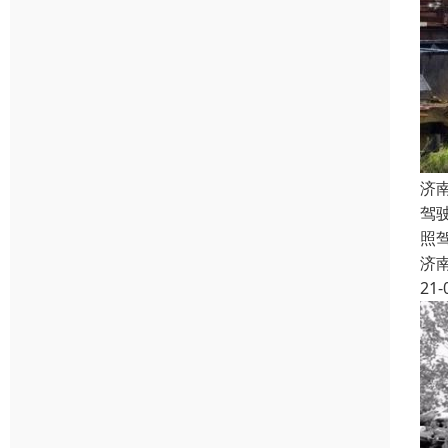
济
驾
照
济
21-