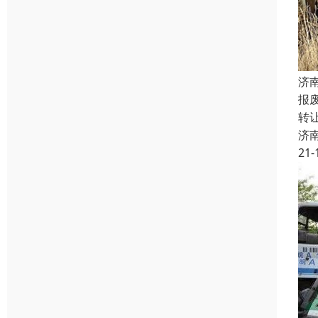
济
报
转
济
21-