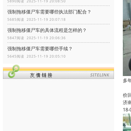
5890阅读 2025-11-19 20:08:50
强制拖移僵尸车需要哪些执法部门配合？
5685阅读 2025-11-19 20:07:18
强制拖移僵尸车的具体流程是怎样的？
5847阅读 2025-11-19 20:06:36
强制拖移僵尸车需要哪些手续？
5645阅读 2025-11-19 20:05:10
多
济
价
济
18-