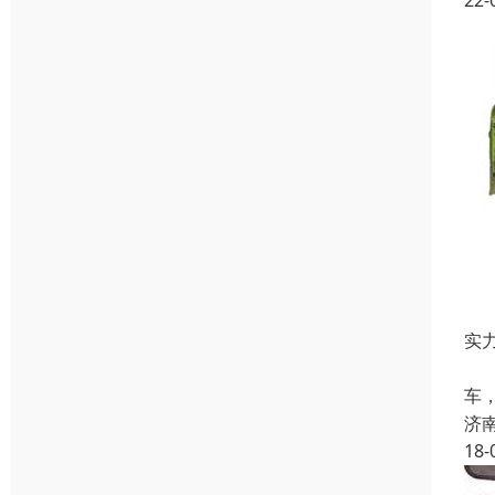
22-
实
济
车
济
18-