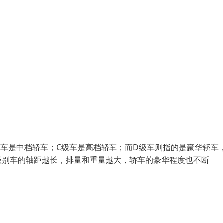
B级车是中档轿车；C级车是高档轿车；而D级车则指的是豪华轿车
级别车的轴距越长，排量和重量越大，轿车的豪华程度也不断