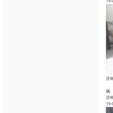
19-
济
二
辆。
济
19-