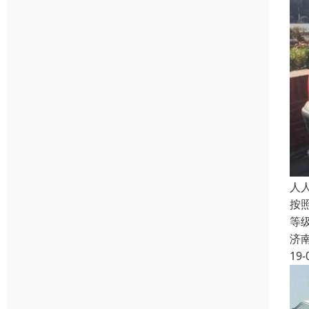
人
按
等
济
19-