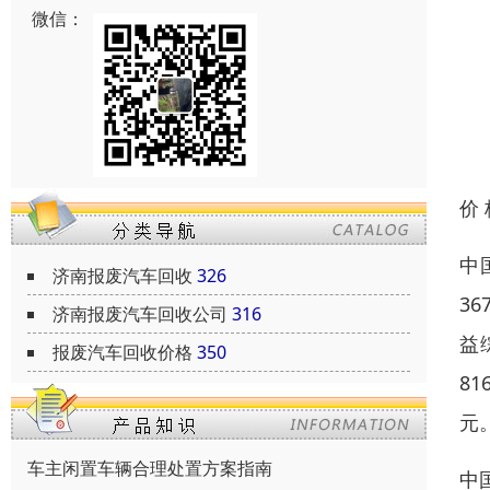
微信：
价
中
济南报废汽车回收
326
36
济南报废汽车回收公司
316
益
报废汽车回收价格
350
81
元
车主闲置车辆合理处置方案指南
中