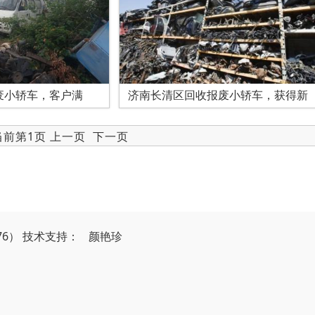
废小轿车，客户满
济南长清区回收报废小轿车，获得新
 当前第1页 上一页
下一页
76）
技
术
支
持
：
颜艳珍